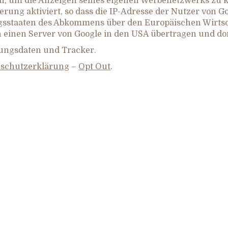
, um die Anzeigen seines eigenen Werbenetzwerks zu ko
rung aktiviert, so dass die IP-Adresse der Nutzer von G
gsstaaten des Abkommens über den Europäischen Wirtsc
n einen Server von Google in den USA übertragen und dor
ungsdaten und Tracker.
schutzerklärung
–
Opt Out
.