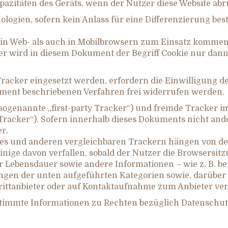
azitäten des Geräts, wenn der Nutzer diese Website abru
logien, sofern kein Anlass für eine Differenzierung bes
 in Web- als auch in Mobilbrowsern zum Einsatz kommen
her wird in diesem Dokument der Begriff Cookie nur dan
acker eingesetzt werden, erfordern die Einwilligung des 
ument beschriebenen Verfahren frei widerrufen werden.
 (sogenannte „first-party Tracker“) und fremde Tracke
 Tracker“). Sofern innerhalb dieses Dokuments nicht and
r.
ies und anderen vergleichbaren Trackern hängen von de
Einige davon verfallen, sobald der Nutzer die Browsersit
Lebensdauer sowie andere Informationen – wie z. B. bez
ngen der unten aufgeführten Kategorien sowie, darüber h
ittanbieter oder auf Kontaktaufnahme zum Anbieter ver
estimmte Informationen zu Rechten bezüglich Datensch