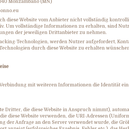
 46040 Monzambano (MN)
nonno.eu
ch diese Website vom Anbieter nicht vollständig kontrol
v. Um vollständige Informationen zu erhalten, sind Nutz
ngen der jeweiligen Drittanbieter zu nehmen.
racking-Technologien, werden Nutzer aufgefordert, Kont
 Technologien durch diese Website zu erhalten wünschen
eise
n Verbindung mit weiteren Informationen die Identität e
te Dritter, die diese Website in Anspruch nimmt), automat
e diese Website verwenden, die URI-Adressen (Uniform R
ung der Anfrage an den Server verwendet wurde, die Gr
rt anzeigt (erfolgreiches Ergebnis, Fehler etc.), das H