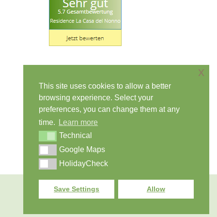
x
Contatti
This site uses cookies to allow a better
Simone:
+39 347 1670408
(Italiano, Inglese)
browsing experience. Select your
preferences, you can change them at any
Scarica la
brochure
time.
Learn more
Technical
Google Maps
HolidayCheck
2016 La Casa del Nonno
Save Settings
Allow
Navigation
Sito internet by
Mantova siti Web